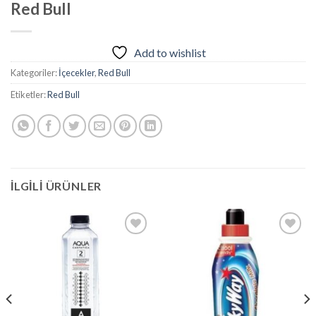
Red Bull
Add to wishlist
Kategoriler:
İçecekler
,
Red Bull
Etiketler:
Red Bull
İLGILI ÜRÜNLER
Add to
Add to
wishlist
wishlist