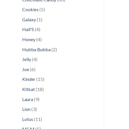
ürün
5
Cookies
5
ürün
1
Galaxy
1
ürün
4
Hall'S
4
ürün
4
Honey
4
ürün
2
Hubba Bubba
2
ürün
4
Jelly
4
ürün
6
Joe
6
ürün
15
Kinder
15
ürün
18
Kitkat
18
ürün
9
Laura
9
ürün
3
Lion
3
ürün
11
Lotus
11
ürün
5
M&M
5