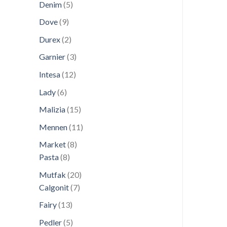
5
Denim
5
ürün
9
Dove
9
ürün
2
Durex
2
ürün
3
Garnier
3
ürün
12
Intesa
12
ürün
6
Lady
6
ürün
15
Malizia
15
ürün
11
Mennen
11
ürün
8
Market
8
8
ürün
Pasta
8
ürün
20
Mutfak
20
7
ürün
Calgonit
7
ürün
13
Fairy
13
ürün
5
Pedler
5