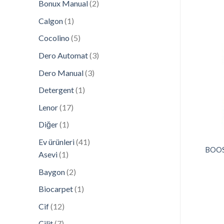
2
Bonux Manual
2
ürün
1
Calgon
1
ürün
5
Cocolino
5
ürün
3
Dero Automat
3
Add to
Add to
wishlist
wishlist
ürün
3
Dero Manual
3
ürün
1
Detergent
1
ürün
17
Lenor
17
ürün
1
Diğer
1
ürün
41
Ev ürünleri
41
COCA COLA
DRINKS MARS
BOOS
CA COLA 330ML
BOUNTY 350ML DRINK
1
ürün
Asevi
1
ürün
2
Baygon
2
ürün
1
Biocarpet
1
ürün
12
Cif
12
ürün
7
Cilit
7