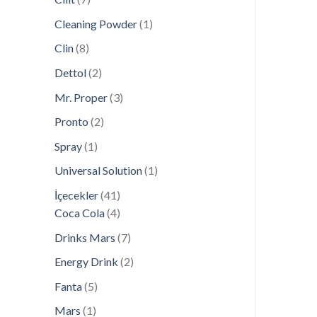
ürün
1
Cleaning Powder
1
ürün
8
Clin
8
ürün
2
Dettol
2
ürün
3
Mr. Proper
3
ürün
2
Pronto
2
ürün
1
Spray
1
ürün
1
Universal Solution
1
ürün
41
İçecekler
41
ürün
4
Coca Cola
4
ürün
7
Drinks Mars
7
ürün
2
Energy Drink
2
ürün
5
Fanta
5
ürün
1
Mars
1