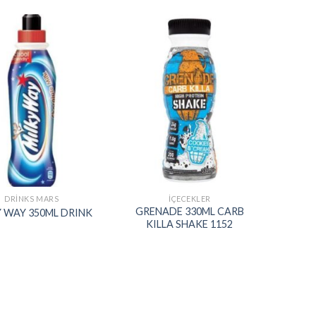
Add to
Add to
wishlist
wishlist
DRINKS MARS
İÇECEKLER
GRENADE 330ML CARB
 WAY 350ML DRINK
KILLA SHAKE 1152