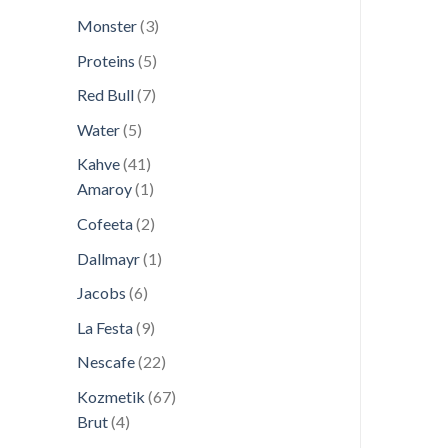
ürün
3
Monster
3
ürün
5
Proteins
5
ürün
7
Red Bull
7
ürün
5
Water
5
ürün
41
Kahve
41
ürün
1
Amaroy
1
ürün
2
Cofeeta
2
ürün
1
Dallmayr
1
ürün
6
Jacobs
6
ürün
9
La Festa
9
ürün
22
Nescafe
22
ürün
67
Kozmetik
67
4
ürün
Brut
4
ürün