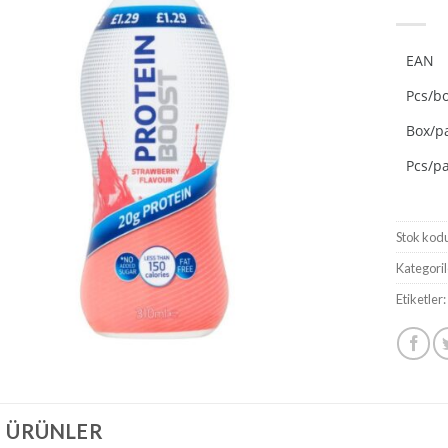
Add to
wishlist
EAN
Pcs/b
Box/pa
Pcs/pa
Stok kod
Kategoril
Etiketler:
I ÜRÜNLER