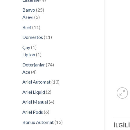
ürün
25
Banyo
25
3
ürün
Asevi
3
ürün
11
Bref
11
ürün
11
Domestos
11
ürün
1
Çay
1
ürün
1
Lipton
1
ürün
74
Deterjanlar
74
4
ürün
Ace
4
ürün
13
Ariel Automat
13
ürün
2
Ariel Liquid
2
ürün
4
Ariel Manual
4
ürün
6
Ariel Pods
6
ürün
13
Bonux Automat
13
İLGIL
ürün