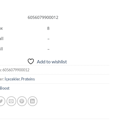
6056079900012
ox
8
ll
–
ll
–
Add to wishlist
u:
6056079900012
er:
İçecekler
,
Proteins
Boost