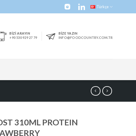
Türkçe
BİZİ ARAYIN
BİZE YAZIN
+90 530 929 27 79
INFO@FOODCOUNTRY.COM.TR
ST 310ML PROTEIN
RAWBERRY