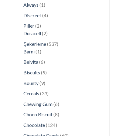
ürün
1
Always
1
ürün
4
Discreet
4
ürün
2
Piller
2
ürün
2
Duracell
2
ürün
537
Şekerleme
537
1
ürün
Barni
1
ürün
6
Belvita
6
ürün
9
Biscuits
9
ürün
9
Bounty
9
ürün
33
Cereals
33
ürün
6
Chewing Gum
6
ürün
8
Choco Biscuit
8
ürün
124
Chocolate
124
ürün
60
Chocolate Candy
60