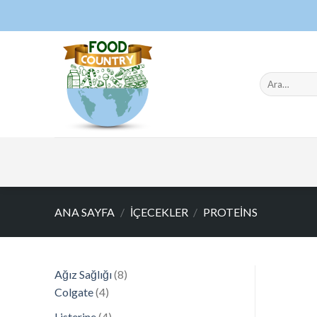
İçeriğe
atla
Ara:
ANA SAYFA
/
İÇECEKLER
/
PROTEINS
8
Ağız Sağlığı
8
4
ürün
Colgate
4
ürün
4
Listerine
4