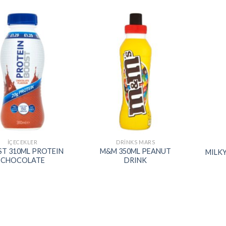
Add to
Add to
wishlist
wishlist
İÇECEKLER
DRINKS MARS
T 310ML PROTEIN
M&M 350ML PEANUT
MILKY
CHOCOLATE
DRINK