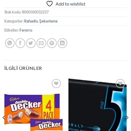
Add to wishlist
Stok kodu:
8000500032237
Kategoriler:
Rafaello
,
Şekerleme
Etiketler:
Fererro
İLGILI ÜRÜNLER
Add to
Add to
wishlist
wishlist