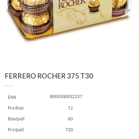
FERRERO ROCHER 375 T30
8000500032237
EAN
Pcs/box
12
Box/pall
60
Pcs/pall
720