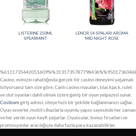
LISTERINE 250ML
LENOR 54 SPALARI AROMA
SPEARMINT
MID NIGHT ROSE
%6111735442051609%%3131735787798436%%9501736046
Casino, evinizin rahatlığında gerçek bir casino deneyimi yaşamak
istiyorsanız tam size göre. Canlı casino masaları, blackjack, rulet
ve slot oyunları dahil olmak üzere geniş bir oyun yelpazesi sunar.
Cosibom
giriş adresi, siteye hızlı bir şekilde bağlanmanızı sağlar.
Oyun severler, mobil cihazlarla uyumlu yapısı sayesinde her zaman
ve her yerde oyun keyfi yaşarlar. Oyuncular, bonus fırsatları ve
promosyonlar aracılığıyla daha fazla para kazanabilirler.