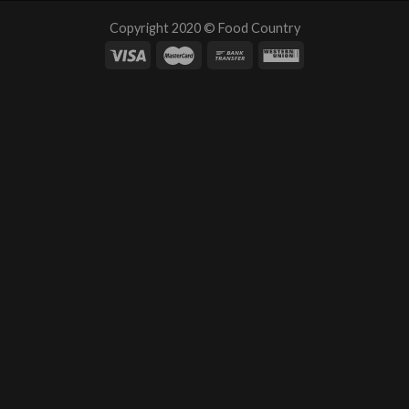
Copyright 2020 © Food Country